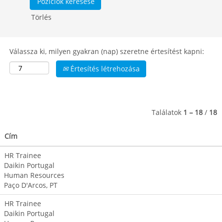
Törlés
Válassza ki, milyen gyakran (nap) szeretne értesítést kapni:
Értesítés létrehozása
Találatok
1 – 18
/
18
Cím
HR Trainee
Daikin Portugal
Human Resources
Paço D'Arcos, PT
HR Trainee
Daikin Portugal