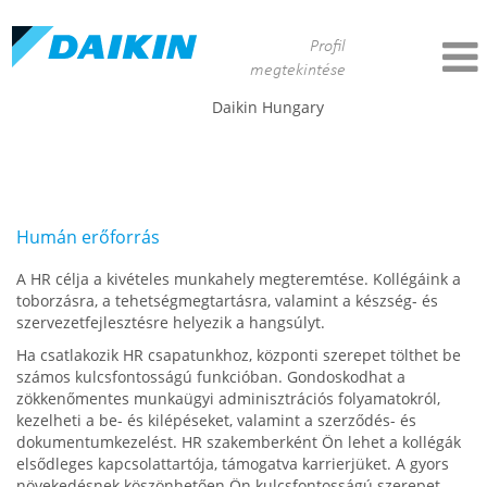
Profil
megtekintése
Daikin Hungary
Human Resource - Daikin DACE
Humán erőforrás
A HR célja a kivételes munkahely megteremtése. Kollégáink a
toborzásra, a tehetségmegtartásra, valamint a készség- és
szervezetfejlesztésre helyezik a hangsúlyt.
Ha csatlakozik HR csapatunkhoz, központi szerepet tölthet be
számos kulcsfontosságú funkcióban. Gondoskodhat a
zökkenőmentes munkaügyi adminisztrációs folyamatokról,
kezelheti a be- és kilépéseket, valamint a szerződés- és
dokumentumkezelést. HR szakemberként Ön lehet a kollégák
elsődleges kapcsolattartója, támogatva karrierjüket. A gyors
növekedésnek köszönhetően Ön kulcsfontosságú szerepet