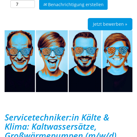
Benachrichtigung erstellen
Jetzt bewerben »
Servicetechniker:in Kälte &
Klima: Kaltwassersätze,
Großwärmepumpen (m/w/d)