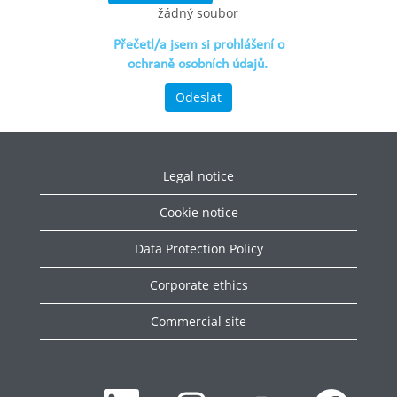
žádný soubor
Přečetl/a jsem si prohlášení o
ochraně osobních údajů.
Odeslat
Legal notice
Cookie notice
Data Protection Policy
Corporate ethics
Commercial site
O
O
O
O