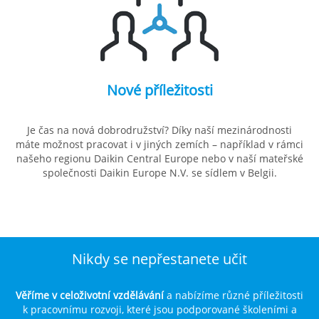
Nové příležitosti
Je čas na nová dobrodružství? Díky naší mezinárodnosti
máte možnost pracovat i v jiných zemích – například v rámci
našeho regionu Daikin Central Europe nebo v naší mateřské
společnosti Daikin Europe N.V. se sídlem v Belgii.
Nikdy se nepřestanete učit
Věříme v celoživotní vzdělávání
a nabízíme různé příležitosti
k pracovnímu rozvoji, které jsou podporované školeními a