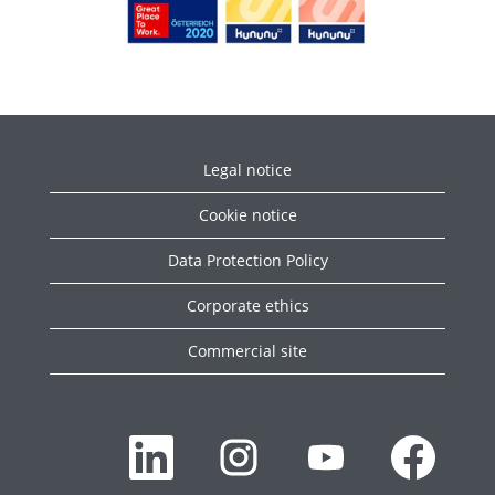
Legal notice
Cookie notice
Data Protection Policy
Corporate ethics
Commercial site
O
O
O
O
t
t
t
t
e
e
e
e
v
v
v
v