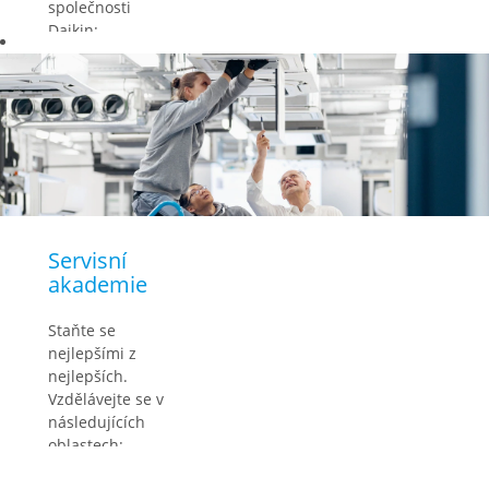
společnosti
Daikin:
Vzdělávejte
se s našimi
prodejními
týmy
Zdokonalujte
své tvrdé i
měkké
dovednosti
Nechte si
Servisní
poradi
t od
akademie
svého osobního
mentora
Staňte se
nejlepšími z
nejlepších.
Vzdělávejte se v
následujících
oblastech:
Instalace a
předběžné