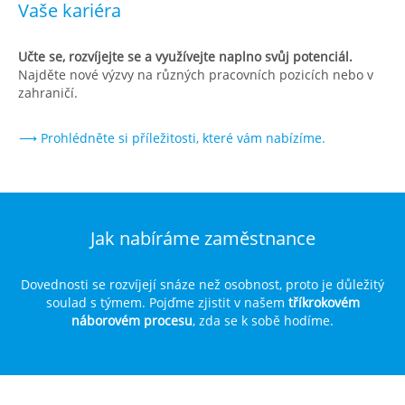
Vaše kariéra
Učte se, rozvíjejte se a využívejte naplno svůj potenciál.
Najděte nové výzvy na různých pracovních pozicích nebo v
zahraničí.
⟶ Prohlédněte si příležitosti, které vám nabízíme.
Jak nabíráme zaměstnance
Dovednosti se rozvíjejí snáze než osobnost, proto je důležitý
soulad s týmem. Pojďme zjistit v našem
tříkrokovém
náborovém procesu
, zda se k sobě hodíme.