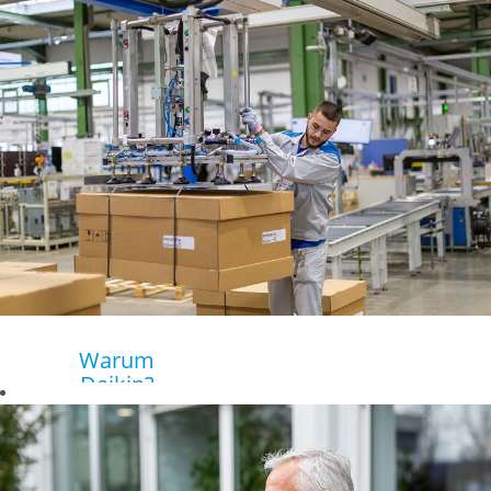
entfalten.
⟶ Sind Sie
bereit,
gemeinsam mit
uns zu
wachsen?
Warum
Daikin?
Daikin ist ein
führender