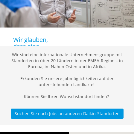
Wir glauben,
dass eine
bessere
Wir sind eine internationale Unternehmensgruppe mit
Zukunft mit
Standorten in über 20 Ländern in der EMEA-Region – in
den richtigen
Europa, im Nahen Osten und in Afrika.
Menschen
beginnt!
Erkunden Sie unsere Jobmöglichkeiten auf der
untenstehenden Landkarte!
Bei Daikin zu
Können Sie Ihren Wunschstandort finden?
arbeiten bedeutet,
eine nachhaltige
Zukunft für jeden
Suchen Sie nach Jobs an anderen Daikin-Standorten
Einzelnen zu
erschaffen. Da die
Nachfrage nach