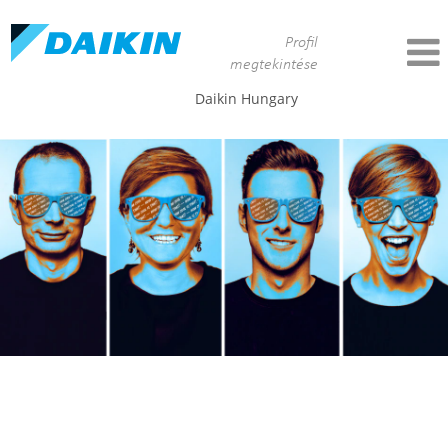
Profil
megtekintése
Daikin Hungary