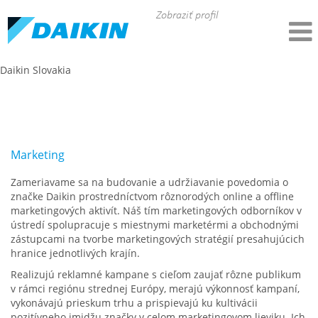
Zobraziť profil
Daikin Slovakia
Marketing-Daikin DACE
Marketing
Zameriavame sa na budovanie a udržiavanie povedomia o
značke Daikin prostredníctvom rôznorodých online a offline
marketingových aktivít. Náš tím marketingových odborníkov v
ústredí spolupracuje s miestnymi marketérmi a obchodnými
zástupcami na tvorbe marketingových stratégií presahujúcich
hranice jednotlivých krajín.
Realizujú reklamné kampane s cieľom zaujať rôzne publikum
v rámci regiónu strednej Európy, merajú výkonnosť kampaní,
vykonávajú prieskum trhu a prispievajú ku kultivácii
pozitívneho imidžu značky v celom marketingovom lieviku. Ich