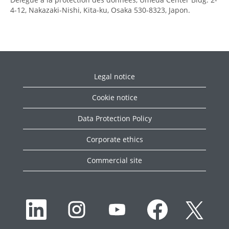
4-12, Nakazaki-Nishi, Kita-ku, Osaka 530-8323, Japon.
Legal notice
Cookie notice
Data Protection Policy
Corporate ethics
Commercial site
S
S
S
S
S
’
’
’
’
’
o
o
o
o
o
u
u
u
u
u
v
v
v
v