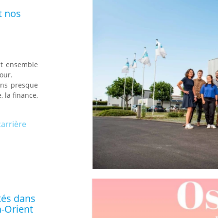
t nos
nt ensemble
jour.
dans presque
, la finance,
arrière
tés dans
-Orient