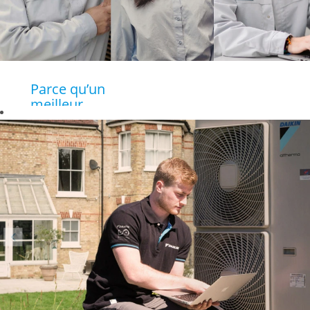
Parce qu’un
meilleur
futur
commence
avec les
bonnes
personnes !
Daikin est un
leader du marché
des technologies
de chauffage, de
rafraîchissement,
de ventilation, de
purification de