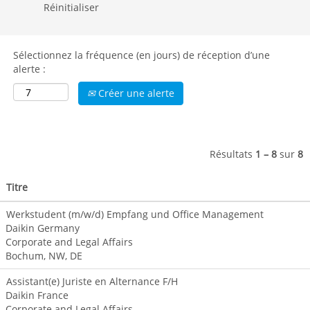
contribution des
Réinitialiser
entreprises aux
principes du
Développement
Sélectionnez la fréquence (en jours) de réception d’une
Durable. Il s’agit
alerte :
d’une intégration
volontaire par les
Créer une alerte
entreprises de
préoccupations
sociales et
environnementales
Résultats
1 – 8
sur
8
à leurs activités
commerciales et
Titre
leurs relations
avec leurs parties
Werkstudent (m/w/d) Empfang und Office Management
prenantes .
Daikin Germany
Corporate and Legal Affairs
Branche Affaires
Bochum, NW, DE
Juridiques
Notre équipe
Assistant(e) Juriste en Alternance F/H
juridique
Daikin France
internationale et
Corporate and Legal Affairs