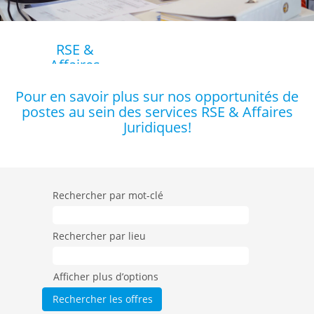
RSE &
Affaires
Juridiques
Pour en savoir plus sur nos opportunités de
postes au sein des services RSE & Affaires
Les activités de
notre Direction
Juridiques!
RSE & Affaires
Juridiques
s’articulent autour
de 3 branches :
Rechercher par mot-clé
Branche RSE /
LEGAL / Qualité
Rechercher par lieu
environnementale
La
RSE
(Responsabilité
Afficher plus d’options
Sociétale des
Entreprises) est la