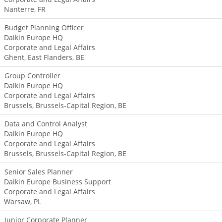
expérimentée est
Nanterre, FR
répartie entre
Budget Planning Officer
Paris et Bruxelles.
Daikin Europe HQ
Elle intervient
Corporate and Legal Affairs
principalement
Ghent, East Flanders, BE
sur les domaines
suivants :
Group Controller
Droit des
Daikin Europe HQ
contrats
Corporate and Legal Affairs
(clients,
Brussels, Brussels-Capital Region, BE
achats), de la
distribution, de
Data and Control Analyst
la concurrence,
Daikin Europe HQ
de la propriété
Corporate and Legal Affairs
intellectuelle,
Brussels, Brussels-Capital Region, BE
de la
consommation,
Senior Sales Planner
droit des
Daikin Europe Business Support
affaires en
Corporate and Legal Affairs
général…
Warsaw, PL
Gestion des
Litiges &
Junior Corporate Planner