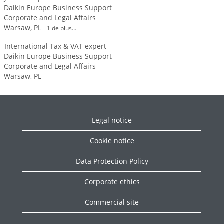
Contentieux,
Daikin Europe Business Support
des
Corporate and Legal Affairs
Assurances,
Warsaw, PL
+1 de plus…
des Risques
International Tax & VAT expert
Respect des
Daikin Europe Business Support
règles de
Corporate and Legal Affairs
Compliance
Warsaw, PL
(R.G.P.D. et
règles anti-
corruption)
Veille
Juridique et
Legal notice
règlementaire
Cookie notice
Branche
Data Protection Policy
« Relations
institutionnelles »
Corporate ethics
La RI permet de
défendre les
Commercial site
intérêts et la
vision de Daikin