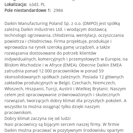
Lokalizacja:
Łódź, PL
Pole niestandardowe 1:
2984
Daikin Manufacturing Poland Sp. z o.o. (DMPO) jest spółką
zależną Daikin Industries Ltd. i wiodącym dostawcą
technologii ogrzewania, chłodzenia, wentylacji, oczyszczania
powietrza i chłodnictwa. Firma projektuje, produkuje i
wprowadza na rynek szeroką gamę urządzeń, a także
rozwiązania dostosowane do potrzeb klientów
indywidualnych, komercyjnych i przemysłowych w Europie, na
Bliskim Wschodzie i w Afryce (EMEA). Obecnie Daikin EMEA
zatrudnia ponad 12 000 pracowników w ponad 59
skonsolidowanych spółkach zależnych. Posiada 12 głównych
zakładów produkcyjnych w Belgii, Czechach, Niemczech,
Włoszech, Hiszpanii, Turcji, Austrii i Wielkiej Brytanii. Naszym
celem jest opracowywanie zrównoważonych i skutecznych
rozwiązań, tworzących dobry klimat dla przyszłych pokoleń. A
wszystko to można osiągnąć tylko dzięki naszym
pracownikom.
Dobry klimat zaczyna się od ludzi
Nasi pracownicy są bijącym sercem naszej firmy. W firmie
Daikin można pracować w pozytywnym środowisku opartym