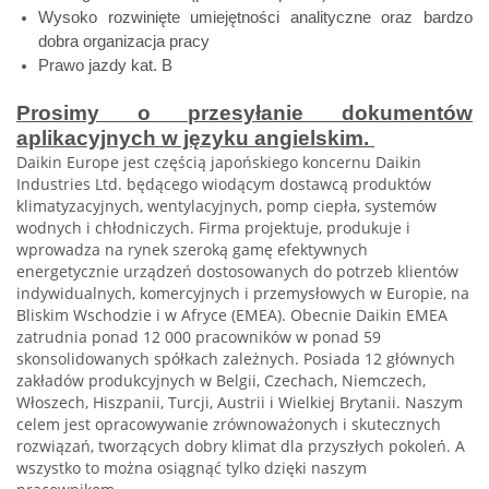
Wysoko rozwinięte umiejętności analityczne oraz bardzo
dobra organizacja pracy
Prawo jazdy kat. B
Prosimy o przesyłanie dokumentów
aplikacyjnych w języku angielskim.
Daikin Europe jest częścią japońskiego koncernu Daikin
Industries Ltd. będącego wiodącym dostawcą produktów
klimatyzacyjnych, wentylacyjnych, pomp ciepła, systemów
wodnych i chłodniczych. Firma projektuje, produkuje i
wprowadza na rynek szeroką gamę efektywnych
energetycznie urządzeń dostosowanych do potrzeb klientów
indywidualnych, komercyjnych i przemysłowych w Europie, na
Bliskim Wschodzie i w Afryce (EMEA). Obecnie Daikin EMEA
zatrudnia ponad 12 000 pracowników w ponad 59
skonsolidowanych spółkach zależnych. Posiada 12 głównych
zakładów produkcyjnych w Belgii, Czechach, Niemczech,
Włoszech, Hiszpanii, Turcji, Austrii i Wielkiej Brytanii. Naszym
celem jest opracowywanie zrównoważonych i skutecznych
rozwiązań, tworzących dobry klimat dla przyszłych pokoleń. A
wszystko to można osiągnąć tylko dzięki naszym