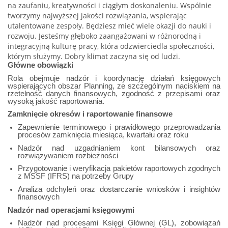
na zaufaniu, kreatywności i ciągłym doskonaleniu. Wspólnie
tworzymy najwyższej jakości rozwiązania, wspierając
utalentowane zespoły. Będziesz mieć wiele okazji do nauki i
rozwoju. Jesteśmy głęboko zaangażowani w różnorodną i
integracyjną kulturę pracy, która odzwierciedla społeczności,
którym służymy. Dobry klimat zaczyna się od ludzi.
Główne obowiązki
Rola obejmuje nadzór i koordynację działań księgowych
wspierających obszar Planning, ze szczególnym naciskiem na
rzetelność danych finansowych, zgodność z przepisami oraz
wysoką jakość raportowania.
Zamknięcie okresów i raportowanie finansowe
Zapewnienie terminowego i prawidłowego przeprowadzania
procesów zamknięcia miesiąca, kwartału oraz roku
Nadzór nad uzgadnianiem kont bilansowych oraz
rozwiązywaniem rozbieżności
Przygotowanie i weryfikacja pakietów raportowych zgodnych
z MSSF (IFRS) na potrzeby Grupy
Analiza odchyleń oraz dostarczanie wniosków i insightów
finansowych
Nadzór nad operacjami księgowymi
Nadzór nad procesami Księgi Głównej (GL), zobowiązań